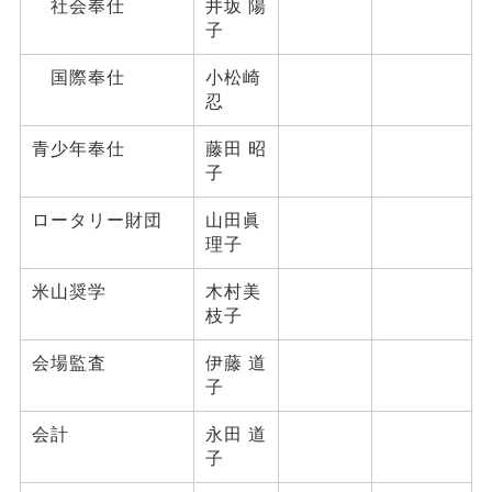
社会奉仕
井坂 陽
子
国際奉仕
小松崎
忍
青少年奉仕
藤田 昭
子
ロータリー財団
山田眞
理子
米山奨学
木村美
枝子
会場監査
伊藤 道
子
会計
永田 道
子