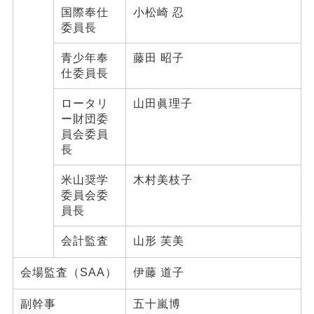
国際奉仕
小松崎 忍
委員長
青少年奉
藤田 昭子
仕委員長
ロータリ
山田眞理子
ー財団委
員会委員
長
米山奨学
木村美枝子
委員会委
員長
会計監査
山形 芙美
会場監査（SAA）
伊藤 道子
副幹事
五十嵐博