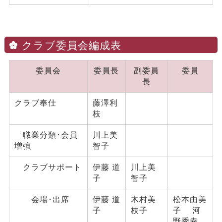
クラブ委員会編成表
委員会
委員長
副委員
委員
長
クラブ奉仕
藤澤利
枝
職業分類･会員
川上美
増強
智子
クラブサポート
伊藤 道
川上美
子
智子
会場･出席
伊藤 道
木村美
松本由美
子
枝子
子 河
野秀幸