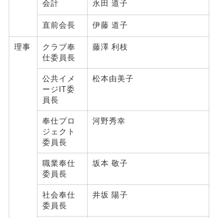
会計
永田 道子
直前会長
伊藤 道子
理事
クラブ奉
藤澤 利枝
仕委員長
公共イメ
松本由美子
ージIT委
員長
奉仕プロ
河野秀幸
ジェクト
委員長
職業奉仕
坂本 敬子
委員長
社会奉仕
井坂 陽子
委員長