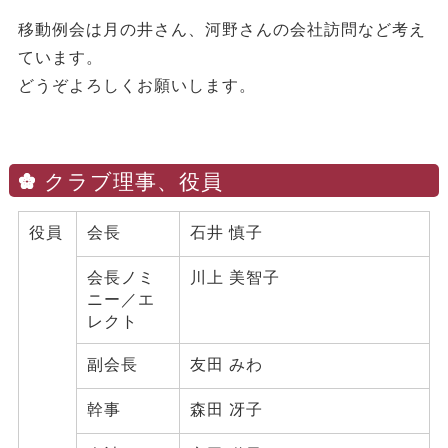
移動例会は月の井さん、河野さんの会社訪問など考え
ています。
どうぞよろしくお願いします。
クラブ理事、役員
役員
会長
石井 慎子
会長ノミ
川上 美智子
ニー／エ
レクト
副会長
友田 みわ
幹事
森田 冴子