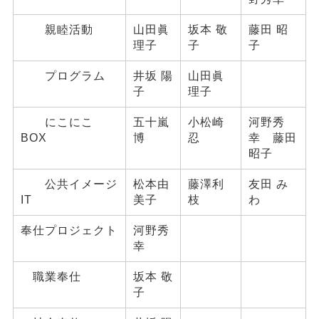
親睦活動
山田眞
坂本 敬
藤田 昭
理子
子
子
プログラム
井坂 陽
山田眞
子
理子
にこにこ
五十嵐
小松崎
河野秀
BOX
博
忍
幸 藤田
昭子
公共イメージ
松本由
藤澤利
友田 み
IT
美子
枝
わ
奉仕プロジェクト
河野秀
幸
職業奉仕
坂本 敬
子