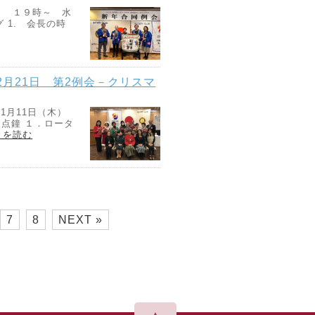
 １９時～ 水
 1. 会長の時
12月21日 第2例会－クリスマ
 1月11日（木）
．点鐘 １．ロータ
きを読む
7
8
NEXT »
▲