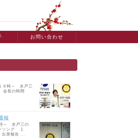
子
お問い合わせ
１９時～ 水戸三
. 会長の時間
週報
９時～ 水戸三の
リーソング 1.
出席報告 ...