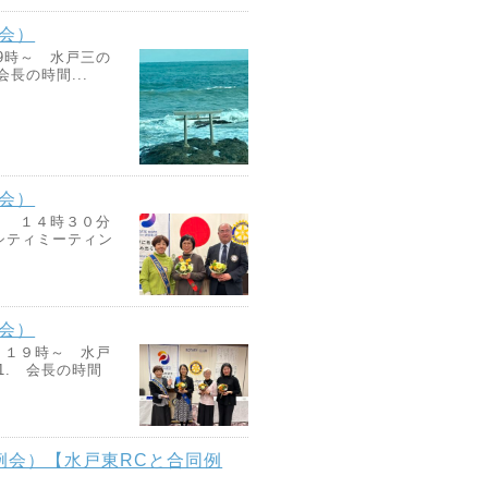
例会）
9時～ 水戸三の
 会長の時間...
例会）
 １４時３０分
シティミーティン
例会）
１９時～ 水戸
1. 会長の時間
日例会）【水戸東RCと合同例