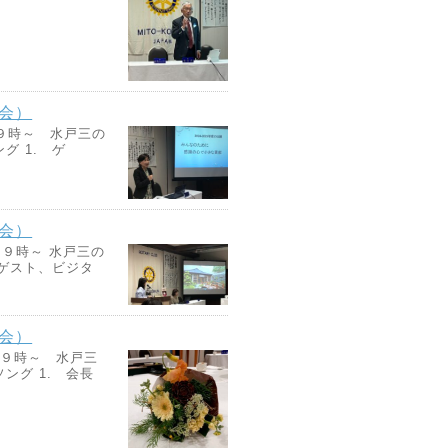
例会）
９時～ 水戸三の
グ 1. ゲ
例会）
９時～ 水戸三の
 ゲスト、ビジタ
例会）
９時～ 水戸三
ング 1. 会長