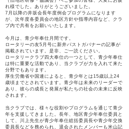
（旧地区研修・協議会）へご参加の皆様、大変にお疲
れ様でした。ありがとうございました。
7月以降の井坂会長年度例会プログラムになります
が、次年度各委員会の地区方針や指導内容など、クラ
ブ内で共有をお願いいたします。
今月は、青少年奉仕月間です。
ロータリーの友5月号に新井パストガバナーの記事が
掲載されています。是非、ご一読ください。
ロータリークラブ四大奉仕の一つとして、青少年奉仕
は特に重要な活動であり、当クラブが力を入れて来た
分野でもあります。
厚生労働省や国連によると、青少年とは15歳以上24
歳頃までとされています。青少年は未来のリーダーで
あり、彼らの成長と発展が私たちの社会の未来に反映
されます。
当クラブでは、様々な役割やプログラムを通じて青少
年を支援してきました。長年、地区青少年奉仕委員と
して、川上先生が青少年奉仕総括委員長や青少年交換
委員長などを務められ、退会されたメンバーも米山記