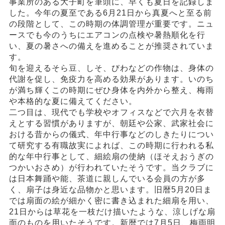
事業所のある大子町を筆頭に、早くも夏日を記録しま
した。今年の夏至である6月21日から真夏へと至る前
の段階として、この時期の体調管理が重要です。ニュ
ースでも今のうちにエアコンの点検や暑熱順化を行
い、夏の暑さへの備えを進めることが推奨されていま
す。
旬を迎えるそら豆、しそ、びわなどの作物は、身体の
代謝を促し、免疫力を高める効果があります。いのち
が満ち輝くこの時期にぜひ身体を内外から整え、梅雨
や本格的な夏に備えてください。
二つ目は、現代でも学校やオフィスなどで六月を衣替
えとする習慣がありますが、朝廷や公家、武家社会に
おける昔からの儀式、年中行事などのしきたりについ
て研究する有職故実によれば、この時期に行われる私
的な年中行事として、細絵扇の使納（ほそえおうぎの
つかいおさめ）が行われていたそうです。当クラブに
は日本舞踊や能、茶道に親しんでいる会員の方が多
く、扇子は身近な品物かと思います。旧暦5月20日ま
では扇面の絵が細かく密に書き込まれた細扇を用い、
21日からは草花を一枝だけ描いたような、涼しげな扇
面のものを用いたそうです。新暦では7月5日、梅雨明