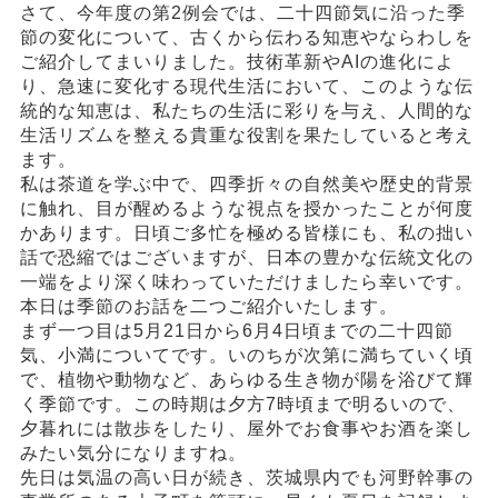
さて、今年度の第2例会では、二十四節気に沿った季
節の変化について、古くから伝わる知恵やならわしを
ご紹介してまいりました。技術革新やAIの進化によ
り、急速に変化する現代生活において、このような伝
統的な知恵は、私たちの生活に彩りを与え、人間的な
生活リズムを整える貴重な役割を果たしていると考え
ます。
私は茶道を学ぶ中で、四季折々の自然美や歴史的背景
に触れ、目が醒めるような視点を授かったことが何度
かあります。日頃ご多忙を極める皆様にも、私の拙い
話で恐縮ではございますが、日本の豊かな伝統文化の
一端をより深く味わっていただけましたら幸いです。
本日は季節のお話を二つご紹介いたします。
まず一つ目は5月21日から6月4日頃までの二十四節
気、小満についてです。いのちが次第に満ちていく頃
で、植物や動物など、あらゆる生き物が陽を浴びて輝
く季節です。この時期は夕方7時頃まで明るいので、
夕暮れには散歩をしたり、屋外でお食事やお酒を楽し
みたい気分になりますね。
先日は気温の高い日が続き、茨城県内でも河野幹事の