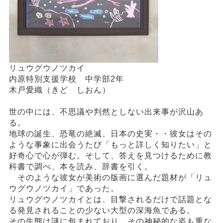
リュウグウノツカイ
内原特別支援学校 中学部2年
木戸愛織（きど しおん）
世の中には、不思議や判然としない出来事が沢山あ
る。
地球の誕生、恐竜の絶滅、日本の史実・・彼女はその
ような事象に出会うたび「もっと詳しく知りたい」と
好奇心で心が弾む。そして、答えを見つけるために教
科書で調べ、本を読み、辞書を引く。
そのような彼女が美術の版画に選んだ題材が「リュ
ウグウノツカイ」であった。
リュウグウノツカイとは、目撃されるだけで話題とな
る発見されることの少ない大型の深海魚である。
その生態は謎に包まれており、その神秘的な姿も重な