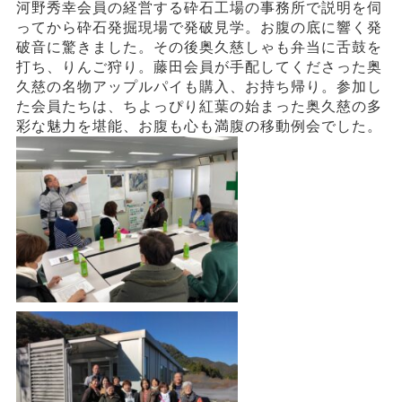
河野秀幸会員の経営する砕石工場の事務所で説明を伺
ってから砕石発掘現場で発破見学。お腹の底に響く発
破音に驚きました。その後奥久慈しゃも弁当に舌鼓を
打ち、りんご狩り。藤田会員が手配してくださった奥
久慈の名物アップルパイも購入、お持ち帰り。参加し
た会員たちは、ちよっぴり紅葉の始まった奥久慈の多
彩な魅力を堪能、お腹も心も満腹の移動例会でした。