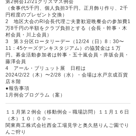
第2例会12/21クリスマス例会
（食事代5千円、個人負担3千円。正月飾り作り、2千
円程度のプレゼント交換）
2 地区大会のRI会長代理ご夫妻歓迎晩餐会の参加費1
万8千円の半額をクラブ負担とする（会長・幹事・木
村会員・川上会員）
3 第３分区ロータリーデー（12/24（日）8：30〜
11：45ケーズデンキスタジアム）の協賛金は１万
円。募金活動参加者は幹事・五十嵐会員・井坂会員・
藤澤会員
4 アール・ブリュット展 日程は
2024/2/22（木）〜2/28（水）・会場は水戸京成百貨
店８階
●報告事項
1月例会プログラム（案）
１１月第２例会（移動例会－職場訪問）１１月１６日
（木）１０：００～
関東商工株式会社西金工場見学と奥久慈りんご園でり
んご狩り