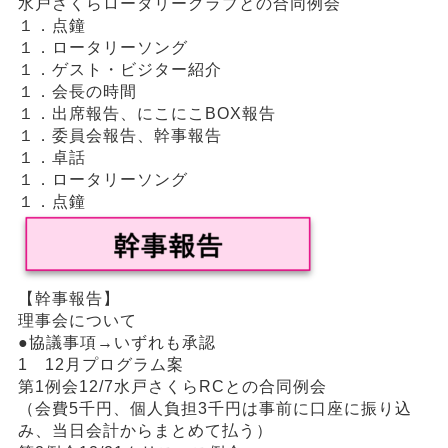
水戸さくらロータリークラブとの合同例会
１．点鐘
１．ロータリーソング
１．ゲスト・ビジター紹介
１．会長の時間
１．出席報告、にこにこBOX報告
１．委員会報告、幹事報告
１．卓話
１．ロータリーソング
１．点鐘
【幹事報告】
理事会について
●協議事項→いずれも承認
1 12月プログラム案
第1例会12/7水戸さくらRCとの合同例会
（会費5千円、個人負担3千円は事前に口座に振り込
み、当日会計からまとめて払う）