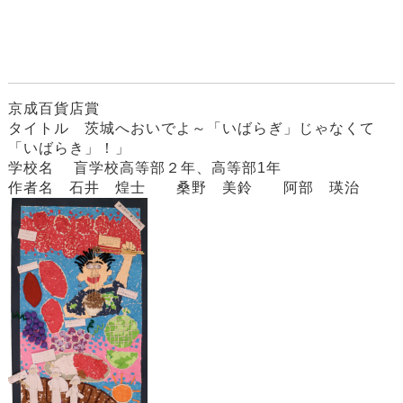
京成百貨店賞
タイトル 茨城へおいでよ～「いばらぎ」じゃなくて
「いばらき」！」
学校名 盲学校高等部２年、高等部1年
作者名 石井 煌士 桑野 美鈴 阿部 瑛治