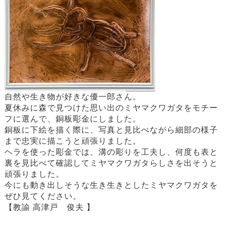
自然や生き物が好きな優一郎さん。
夏休みに森で見つけた思い出のミヤマクワガタをモチー
フに選んで、銅板彫金にしました。
銅板に下絵を描く際に、写真と見比べながら細部の様子
まで忠実に描こうと頑張りました。
ヘラを使った彫金では、溝の彫りを工夫し、何度も表と
裏を見比べて確認してミヤマクワガタらしさを出そうと
頑張りました。
今にも動き出しそうな生き生きとしたミヤマクワガタを
ぜひ見てください。
【教諭 高津戸 俊夫 】