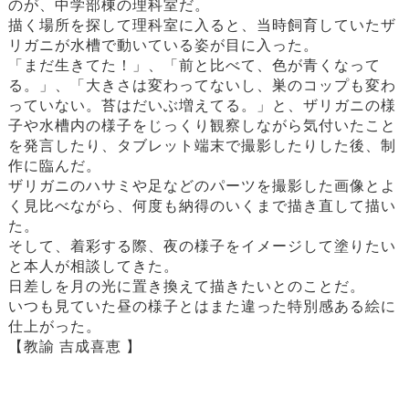
のが、中学部棟の理科室だ。
描く場所を探して理科室に入ると、当時飼育していたザ
リガニが水槽で動いている姿が目に入った。
「まだ生きてた！」、「前と比べて、色が青くなって
る。」、「大きさは変わってないし、巣のコップも変わ
っていない。苔はだいぶ増えてる。」と、ザリガニの様
子や水槽内の様子をじっくり観察しながら気付いたこと
を発言したり、タブレット端末で撮影したりした後、制
作に臨んだ。
ザリガニのハサミや足などのパーツを撮影した画像とよ
く見比べながら、何度も納得のいくまで描き直して描い
た。
そして、着彩する際、夜の様子をイメージして塗りたい
と本人が相談してきた。
日差しを月の光に置き換えて描きたいとのことだ。
いつも見ていた昼の様子とはまた違った特別感ある絵に
仕上がった。
【教諭 吉成喜恵 】