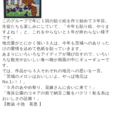
このグループで年に１回の貼り絵を作り始めて３年目。
生徒たちも楽しみにしていて、「今年も貼り絵、やりま
すよね！」と、これをやらないと１年が終わらない様子
です。
地元愛がとにかく強い３人は、今年も茨城へのありった
けの愛情を込めて色紙を貼っていきます。
あまりにいろいろなアイディアが飛び出すので、いろい
ろな観光やおいしい食べ物が画面の中にギューギューで
す。
では、作品から３人それぞれの地元への思いを一言。
「茨城のメロンはおいしいよ。やっぱ地元は
No.1♪！！」
「５月のあやめ祭り。花嫁さんに会いに来て！」
「海浜公園のコキアの前で納豆ご飯をパクリ！粘る糸は
おいしさの証拠！」
【教諭 小池 英恵 】