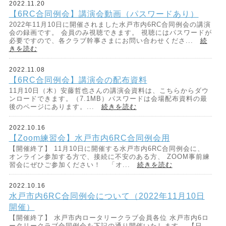
2022.11.20
【6RC合同例会】講演会動画（パスワードあり）
2022年11月10日に開催されました水戸市内6RC合同例会の講演
会の録画です。 会員のみ視聴できます。 視聴にはパスワードが
必要ですので、各クラブ幹事さまにお問い合わせくださ...
続
きを読む
2022.11.08
【6RC合同例会】講演会の配布資料
11月10日（木）安藤哲也さんの講演会資料は、こちらからダウ
ンロードできます。（7.1MB）パスワードは会場配布資料の最
後のページにあります。...
続きを読む
2022.10.16
【Zoom練習会】水戸市内6RC合同例会用
【開催終了】 11月10日に開催する水戸市内6RC合同例会に、
オンライン参加する方で、接続に不安のある方、 ZOOM事前練
習会にぜひご参加ください！ 「オ...
続きを読む
2022.10.16
水戸市内6RC合同例会について（2022年11月10日
開催）
【開催終了】 水戸市内ロータリークラブ会員各位 水戸市内6ロ
ータリークラブ合同例会を下記の通り開催いたします。 【日